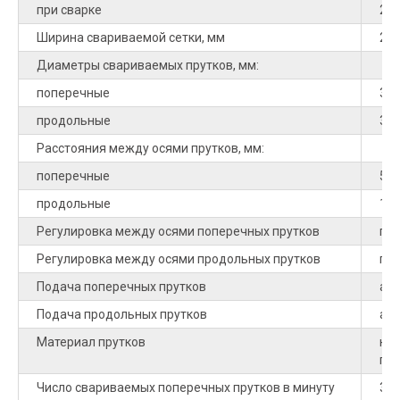
при сварке
20
Ширина свариваемой сетки, мм
20
Диаметры свариваемых прутков, мм:
поперечные
3…
продольные
3…
Расстояния между осями прутков, мм:
поперечные
50
продольные
10
Регулировка между осями поперечных прутков
пл
Регулировка между осями продольных прутков
пл
Подача поперечных прутков
авт
Подача продольных прутков
авт
Материал прутков
низ
глад
Число свариваемых поперечных прутков в минуту
30