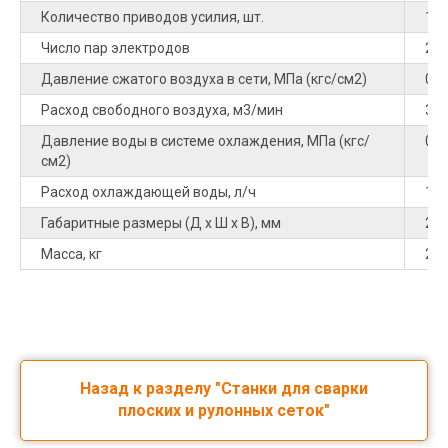
Количество приводов усилия, шт.
10
Число пар электродов
20
Давление сжатого воздуха в сети, МПа (кгс/см2)
0,6
Расход свободного воздуха, м3/мин
3
Давление воды в системе охлаждения, МПа (кгс/
0,15
см2)
Расход охлаждающей воды, л/ч
12
Габаритные размеры (Д х Ш х В), мм
23
Масса, кг
26
Назад к разделу "Станки для сварки
плоских и рулонных сеток"