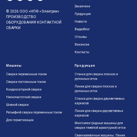
Заказчики
© 2026 ООО «НПФ «Электрик»
Продукция
ПРОИЗВОДСТВО
Новости
ОБОРУДОВАНИЯ КОНТАКТНОЙ
СВАРКИ
Видеоблог
Отзывы
Вакансии
Контакты
Машины
Продукция
Сварки переменным током
Станки для сварки плоских и
рулонных сеток
Сварки постоянным током
Линии для сварки плоских и
Конденсаторной сварки
рулонных сеток
Низкочастотной сварки
Станки для сварки двухветвевых
каркасов
Шовной сварки
Линии для сварки двухветвевых
Рельефной сварки переменным током
каркасов
Для герметизации
Многоэлектродные машины для
сварки тяжёлой арматурной сетки
Сваенавивочные машины. Линии