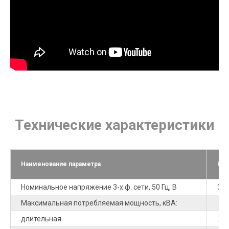
Технические характеристики
Наименование параметра
Но
Номинальное напряжение 3-х ф. сети, 50 Гц, В
38
Максимальная потребляемая мощность, кВА:
длительная
70